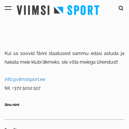
lisati ostukorvi.
Vaata ostukorvi
Kui sa soovid fänni staatusest sammu edasi astuda ja
hakata meie klubi liikmeks, siis võta meiega ühendust!
info@viimsisport.ee
tel. +372 5012 517
Sinu nimi